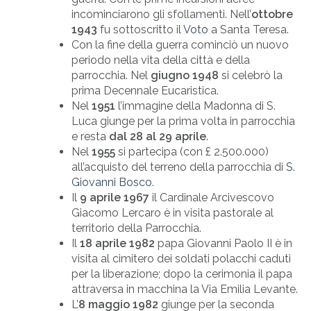
incominciarono gli sfollamenti. Nell’
ottobre
1943
fu sottoscritto il
Voto
a Santa Teresa.
Con la fine della guerra cominciò un nuovo
periodo nella vita della città e della
parrocchia. Nel
giugno 1948
si celebrò la
prima Decennale Eucaristica.
Nel
1951
l’immagine della Madonna di S.
Luca giunge per la prima volta in parrocchia
e resta
dal 28 al 29 aprile
.
Nel
1955
si partecipa (con £ 2.500.000)
all’acquisto del terreno della parrocchia di
S.
Giovanni Bosco
.
Il
9 aprile 1967
il Cardinale Arcivescovo
Giacomo Lercaro è in visita pastorale al
territorio della Parrocchia.
Il
18 aprile 1982
papa Giovanni Paolo II è in
visita al cimitero dei soldati polacchi caduti
per la liberazione; dopo la cerimonia il papa
attraversa in macchina la Via Emilia Levante.
L’
8 maggio 1982
giunge per la seconda