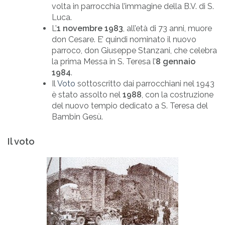
volta in parrocchia l’immagine della B.V. di S.
Luca.
L’
1 novembre 1983
, all’età di 73 anni, muore
don Cesare. E’ quindi nominato il nuovo
parroco, don Giuseppe Stanzani, che celebra
la prima Messa in S. Teresa l’
8 gennaio
1984
.
Il
Voto
sottoscritto dai parrocchiani nel 1943
è stato assolto nel
1988
, con la costruzione
del nuovo tempio dedicato a S. Teresa del
Bambin Gesù.
Il voto