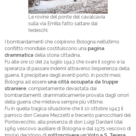
Le rovine del ponte del cavalcavia
sulla via Emilia fatto saltare dai
tedeschi.
I bombardamenti che colpirono Bologna nell’ultimo
conflitto mondiale costituiscono una
pagina
drammatica
della storia cittadina.
Fu alle ore 10 del 24 luglio 1943 che svanì il sogno e la
speranza di passare indenni attraverso l’esperienza della
guerra. Il precipitare degli eventi portò, in pochi mesi,
Bologna ad essere
una città occupata da truppe
straniere
, completamente devastata dai
bombardamenti, drammaticamente provata dagli orrori
della guerra che mieteva sempre più vittime.
Fu in quella tragica situazione che il 10 ottobre 1943 il
parroco don Cesare Mezzetti e trecento parrocchiani del
Pontevecchio, alla presenza di don Luigi Dardani (dal
1969 vescovo ausiliare di Bologna e dal 1975 vescovo di
Imola) decidono di
sottoscrivere un Voto a S. Teresa