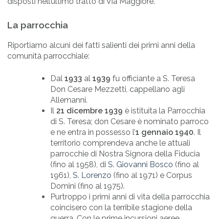
disposti nell’ultimo tratto di Via Maggiore.
La parrocchia
Riportiamo alcuni dei fatti salienti dei primi anni della
comunità parrocchiale:
Dal
1933
al
1939
fu officiante a S. Teresa
Don Cesare Mezzetti, cappellano agli
Allemanni.
Il
21 dicembre 1939
è istituita la Parrocchia
di S. Teresa; don Cesare è nominato parroco
e ne entra in possesso l’
1 gennaio 1940
. Il
territorio comprendeva anche le attuali
parrocchie di Nostra Signora della Fiducia
(fino al 1958), di
S. Giovanni Bosco
(fino al
1961),
S. Lorenzo
(fino al 1971) e Corpus
Domini (fino al 1975).
Purtroppo i primi anni di vita della parrocchia
coincisero con la terribile stagione della
guerra. Con le prime incursioni aeree