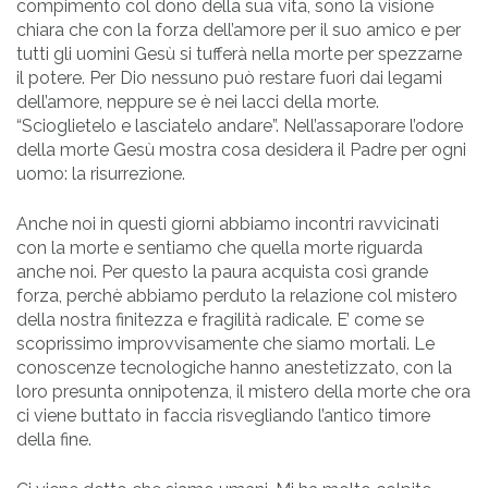
compimento col dono della sua vita, sono la visione
chiara che con la forza dell’amore per il suo amico e per
tutti gli uomini Gesù si tufferà nella morte per spezzarne
il potere. Per Dio nessuno può restare fuori dai legami
dell’amore, neppure se è nei lacci della morte.
“Scioglietelo e lasciatelo andare”. Nell’assaporare l’odore
della morte Gesù mostra cosa desidera il Padre per ogni
uomo: la risurrezione.
Anche noi in questi giorni abbiamo incontri ravvicinati
con la morte e sentiamo che quella morte riguarda
anche noi. Per questo la paura acquista così grande
forza, perchè abbiamo perduto la relazione col mistero
della nostra finitezza e fragilità radicale. E’ come se
scoprissimo improvvisamente che siamo mortali. Le
conoscenze tecnologiche hanno anestetizzato, con la
loro presunta onnipotenza, il mistero della morte che ora
ci viene buttato in faccia risvegliando l’antico timore
della fine.