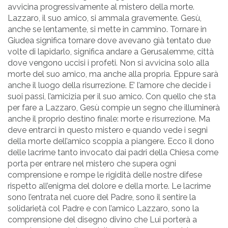
avvicina progressivamente al mistero della morte.
Lazzaro, il suo amico, si ammala gravemente. Gesù,
anche se lentamente, si mette in cammino. Tornare in
Giudea significa tornare dove avevano gìà tentato due
volte di lapidarlo, significa andare a Gerusalemme, città
dove vengono uccisi i profeti. Non si avvicina solo alla
morte del suo amico, ma anche alla propria. Eppure sarà
anche il luogo della risurrezione. E’ l’amore che decide i
suoi passi, l’amicizia per il suo amico. Con quello che sta
per fare a Lazzaro, Gesù compie un segno che illuminerà
anche il proprio destino finale: morte e risurrezione. Ma
deve entrarci in questo mistero e quando vede i segni
della morte dell’amico scoppia a piangere. Ecco il dono
delle lacrime tanto invocato dai padri della Chiesa come
porta per entrare nel mistero che supera ogni
comprensione e rompe le rigidità delle nostre difese
rispetto all’enigma del dolore e della morte. Le lacrime
sono l’entrata nel cuore del Padre, sono il sentire la
solidarietà col Padre e con l’amico Lazzaro, sono la
comprensione del disegno divino che Lui porterà a