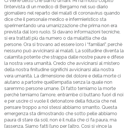
Ci viene detto che siamo umani. Mi ha molto colpito
l’intervista di un medico di Bergamo nel suo diario
giornaliero nel reparto dei malati di coronavirus quando
dice che il personale medico e infermieristico sta
sperimentando una umanizzazione che prima non era
prevista dal loro ruolo. Si davano informazioni tecniche,
si era trattati più da numero o da malattia che da
persone. Ora si trovano ad essere loro i “familiari”, perchè
nessuno può avvicinarsi ai malati. La solitudine diventa la
calamita potente che strappa dalle nostre paure e difese
la nostra vera umanità. Credo che avvicinarsi al mistero
della nostra finitudine significhi avvicinarsi alla nostra
vera umanità. La dimensione del dolore e della morte ci
aiutano a partorire quell’empatia senza la quale non
saremmo persone umane. Di fatto temiamo la morte
perchè temiamo l’amore, entrambe ci buttano fuori di noi
e per uscire ci vuole il detonatore della fiducia che nel
pensare troppo a noi stessi abbiamo smarrito. Questa
emergenza sta dimostrando che sotto pelle abbiamo
paura di stare da soli, non è il nulla che ci fa paura, ma
l’assenza. Siamo fatti l’uno per l’altro. Così si vince la