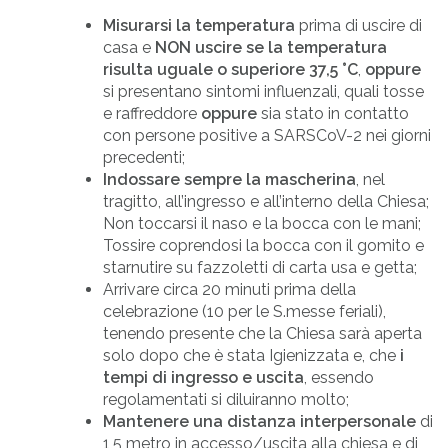
Misurarsi la temperatura
prima di uscire di
casa e
NON uscire se la temperatura
risulta uguale o superiore 37,5 °C
,
oppure
si presentano sintomi influenzali, quali tosse
e raffreddore
oppure
sia stato in contatto
con persone positive a SARSCoV-2 nei giorni
precedenti;
Indossare sempre la mascherina
, nel
tragitto, all’ingresso e all’interno della Chiesa;
Non toccarsi il naso e la bocca con le mani;
Tossire coprendosi la bocca con il gomito e
starnutire su fazzoletti di carta usa e getta;
Arrivare circa 20 minuti prima della
celebrazione (10 per le S.messe feriali),
tenendo presente che la Chiesa sarà aperta
solo dopo che è stata Igienizzata e, che
i
tempi di ingresso e uscita
, essendo
regolamentati si diluiranno molto;
Mantenere una distanza interpersonale
di
1,5 metro in accesso/uscita alla chiesa e di