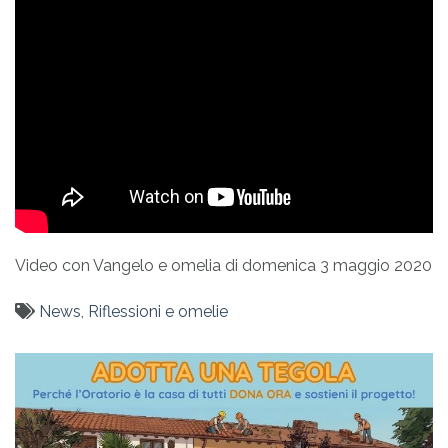
Video con Vangelo e omelia di domenica 3 maggio 2020
News
,
Riflessioni e omelie