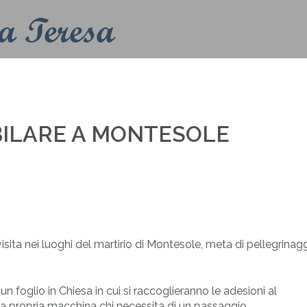
Home
Contatti
Info
Liturgia
BILARE A MONTESOLE
sita nei luoghi del martirio di Montesole, meta di pellegrinaggi
 foglio in Chiesa in cui si raccoglieranno le adesioni al
lla propria macchina chi necessita di un passaggio.