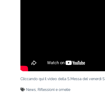
Cliccando qui il video della S.Messa del venerdì S
News
,
Riflessioni e omelie