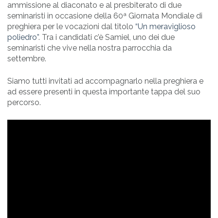
ammissione al diaconato e al presbiterato di due
seminaristi in occasione della 60ª Giornata Mondiale di
preghiera per le vocazioni dal titolo
“Un meraviglioso
poliedro”
. Tra i candidati c’è Samiel, uno dei due
seminaristi che vive nella nostra parrocchia da
settembre.
Siamo tutti invitati ad accompagnarlo nella preghiera e
ad essere presenti in questa importante tappa del suo
percorso.