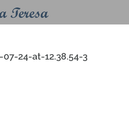
Home
Contatti
Info
Liturgia
7-24-at-12.38.54-3