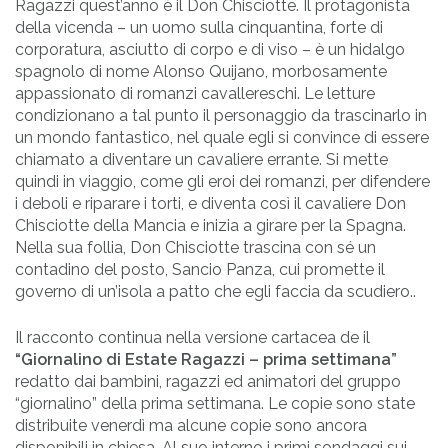
Ragazzi quest’anno è il Don Chisciotte. Il protagonista
della vicenda – un uomo sulla cinquantina, forte di
corporatura, asciutto di corpo e di viso – è un hidalgo
spagnolo di nome Alonso Quijano, morbosamente
appassionato di romanzi cavallereschi. Le letture
condizionano a tal punto il personaggio da trascinarlo in
un mondo fantastico, nel quale egli si convince di essere
chiamato a diventare un cavaliere errante. Si mette
quindi in viaggio, come gli eroi dei romanzi, per difendere
i deboli e riparare i torti, e diventa così il cavaliere Don
Chisciotte della Mancia e inizia a girare per la Spagna.
Nella sua follia, Don Chisciotte trascina con sé un
contadino del posto, Sancio Panza, cui promette il
governo di un’isola a patto che egli faccia da scudiero..
Il racconto continua nella versione cartacea de il
“Giornalino di Estate Ragazzi – prima settimana”
redatto dai bambini, ragazzi ed animatori del gruppo
“giornalino” della prima settimana. Le copie sono state
distribuite venerdì ma alcune copie sono ancora
disponibili in chiesa. Al suo interno i primi sondaggi sui